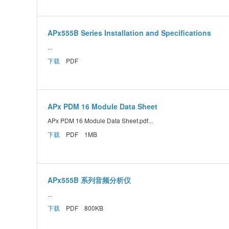
APx555B Series Installation and Specifications
...
下载
PDF
APx PDM 16 Module Data Sheet
APx PDM 16 Module Data Sheet.pdf...
下载
PDF 1MB
APx555B 系列音频分析仪
...
下载
PDF 800KB