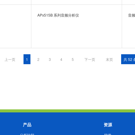
APx515B 系列音频分析仪
音
上一页
1
2
3
4
5
下一页
末页
共 52
产品
资源
分析比较
软件