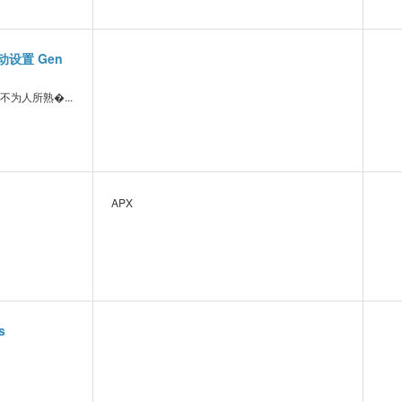
动设置 Gen
为人所熟�...
APX
s