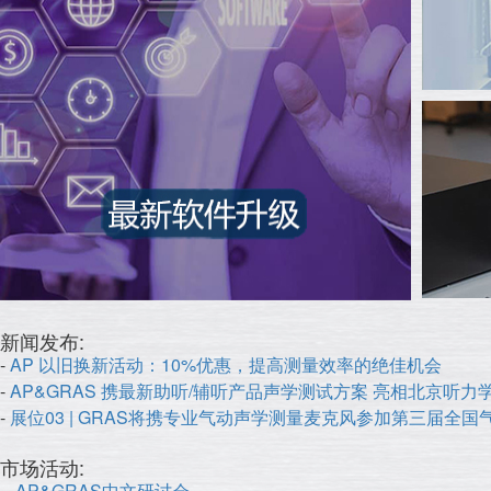
新闻发布:
-
AP 以旧换新活动：10%优惠，提高测量效率的绝佳机会
-
AP&GRAS 携最新助听/辅听产品声学测试方案 亮相北京听力
-
展位03 | GRAS将携专业气动声学测量麦克风参加第三届全
市场活动:
-
- AP&GRAS中文研讨会